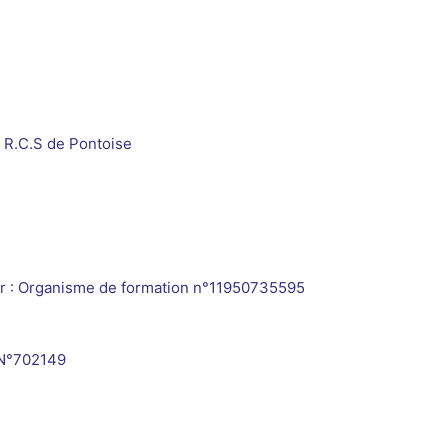
 R.C.S de Pontoise
teur : Organisme de formation n°11950735595
 N°702149